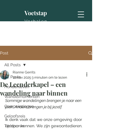
Voetstap
Verhalen
Post
All Posts
Rianne Gerrits
All Posts
10 nov 2025
3 minuten om te lezen
De Leenderkapel – een
Hondenleven
wandeling naar binnen
Wandelmomenten
Sommige wandelingen brengen je naar een 
Overpeinzingen
plek. Andere brengen je bij jezelf.
Geloofsreis
Ik denk vaak dat we onze omgeving door 
Tijdsporen
en door kennen. We zijn gewoontedieren. 