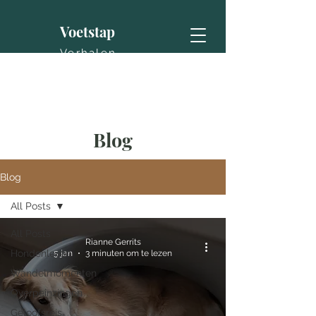
Voetstap
Verhalen
Blog
Blog
All Posts
All Posts
Rianne Gerrits
Hondenleven
5 jan
3 minuten om te lezen
Wandelmomenten
Overpeinzingen
Geloofsreis