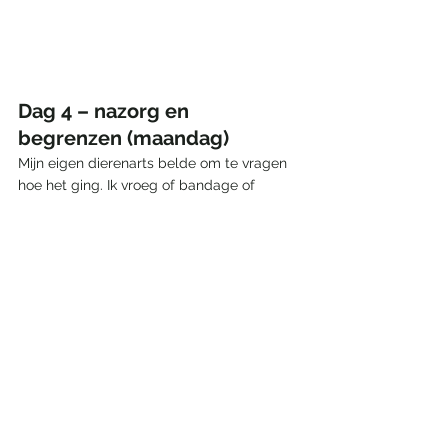
Dag 4 – nazorg en 
begrenzen (maandag)
Mijn eigen dierenarts belde om te vragen 
hoe het ging. Ik vroeg of bandage of 
Vetramil wondzalf
 een optie was, omdat 
Storm verrassend slim is. Ze snapt precies 
hoe ze in een bepaalde houding haar neus 
onder het pakje kan krijgen.
Bandage werd afgeraden; er moet 
voldoende lucht bij de wond. Wondzalf 
mocht in theorie, maar in het geval van 
Storm werd dit ook afgeraden, omdat het 
likken juist zou kunnen toenemen.