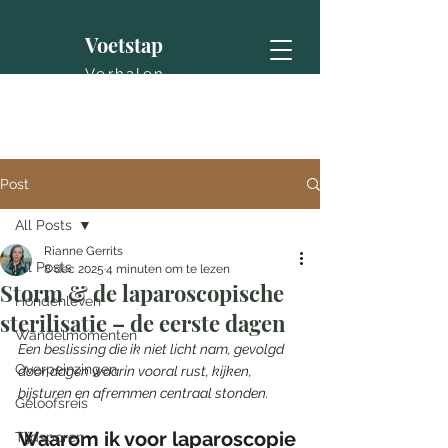
Voetstap
Verhalen
Post
All Posts
Rianne Gerrits
All Posts
8 dec 2025
4 minuten om te lezen
Storm & de laparoscopische
Hondenleven
sterilisatie – de eerste dagen
Wandelmomenten
Een beslissing die ik niet licht nam, gevolgd 
Overpeinzingen
door dagen waarin vooral rust, kijken, 
bijsturen en afremmen centraal stonden.
Geloofsreis
Waarom ik voor laparoscopie 
Tijdsporen