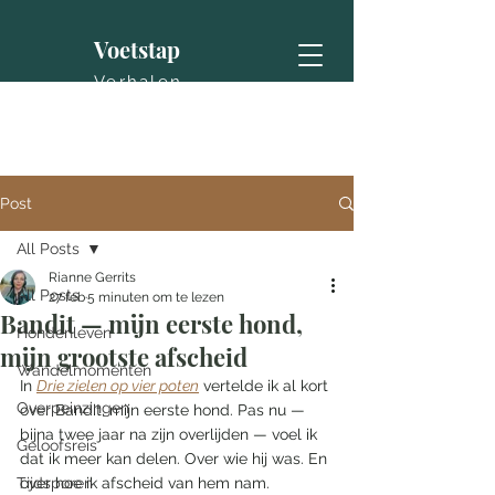
Voetstap
Verhalen
Post
All Posts
Rianne Gerrits
All Posts
27 feb
5 minuten om te lezen
Bandit — mijn eerste hond,
Hondenleven
mijn grootste afscheid
Wandelmomenten
In 
Drie zielen op vier poten
 vertelde ik al kort 
Overpeinzingen
over Bandit, mijn eerste hond. Pas nu — 
bijna twee jaar na zijn overlijden — voel ik 
Geloofsreis
dat ik meer kan delen. Over wie hij was. En 
Tijdsporen
over hoe ik afscheid van hem nam.